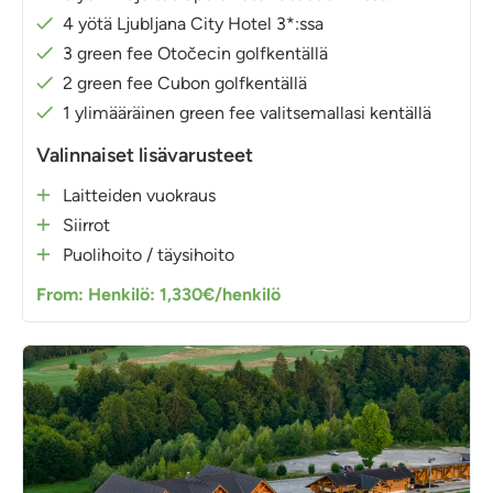
4 yötä Ljubljana City Hotel 3*:ssa
3 green fee Otočecin golfkentällä
2 green fee Cubon golfkentällä
1 ylimääräinen green fee valitsemallasi kentällä
Valinnaiset lisävarusteet
Laitteiden vuokraus
Siirrot
Puolihoito / täysihoito
From: Henkilö: 1,330€/henkilö