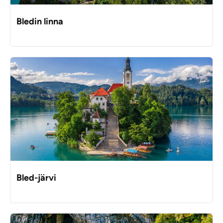
Bledin linna
Bled-järvi