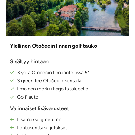
Ylellinen Otočecin linnan golf tauko
Sisältyy hintaan
3 yötä Otočecin linnahotellissa 5*.
3 green fee Otočecin kentällä
Ilmainen merkki harjoitusalueelle
Golf-auto
Valinnaiset lisävarusteet
Lisämaksu green fee
Lentokenttäkuljetukset