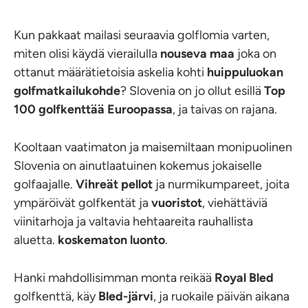
Kun pakkaat mailasi seuraavia golflomia varten,
miten olisi käydä vierailulla
nouseva maa
joka on
ottanut määrätietoisia askelia kohti
huippuluokan
golfmatkailukohde
? Slovenia on jo ollut esillä
Top
100 golfkenttää Euroopassa
, ja taivas on rajana.
Kooltaan vaatimaton ja maisemiltaan monipuolinen
Slovenia on ainutlaatuinen kokemus jokaiselle
golfaajalle.
Vihreät pellot
ja nurmikumpareet, joita
ympäröivät golfkentät ja
vuoristot
, viehättäviä
viinitarhoja ja valtavia hehtaareita rauhallista
aluetta.
koskematon luonto
.
Hanki mahdollisimman monta reikää
Royal Bled
golfkenttä, käy
Bled-järvi
, ja ruokaile päivän aikana