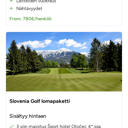
Laitteiden vuokraus
Nähtävyydet
From: 780€/henkilö
Slovenia Golf lomapaketti
Sisältyy hintaan
3 yön majoitus Šport hotel Otočec 4*:ssa.