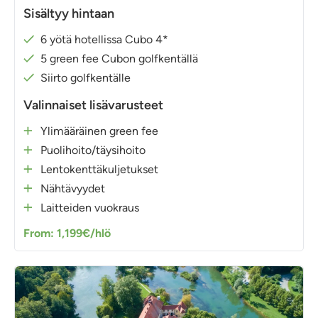
Sisältyy hintaan
6 yötä hotellissa Cubo 4*
5 green fee Cubon golfkentällä
Siirto golfkentälle
Valinnaiset lisävarusteet
Ylimääräinen green fee
Puolihoito/täysihoito
Lentokenttäkuljetukset
Nähtävyydet
Laitteiden vuokraus
From: 1,199€/hlö