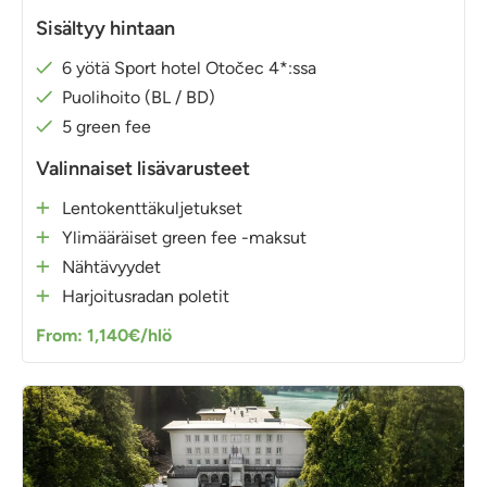
Sisältyy hintaan
6 yötä Sport hotel Otočec 4*:ssa
Puolihoito (BL / BD)
5 green fee
Valinnaiset lisävarusteet
Lentokenttäkuljetukset
Ylimääräiset green fee -maksut
Nähtävyydet
Harjoitusradan poletit
From: 1,140€/hlö