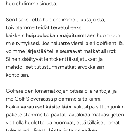
huolehdimme sinusta.
Sen lisäksi, että huolehdimme tiiausajoista,
toivotamme teidät tervetulleeksi
kaikkein
huippuluokan majoitus
ottaen huomioon
mieltymyksesi. Jos haluatte vierailla eri golfkentillä,
voimme järjestää teille seuraavat matkat
siirrot
.
Siihen sisältyvät lentokenttäkuljetukset ja
mahdolliset tutustumismatkat arvokkaisiin
kohteisiin.
Golfareiden lomamatkojen pitäisi olla rentoja, ja
me Golf Sloveniassa pidämme siitä kiinni.
Kaikki
varaukset käsitellään
, valitsitpa sitten jonkin
paketeistamme tai päätät räätälöidä matkasi, joten
voit olla huoletta. Ja huomaat, että tällaiset lomat
tulevat edullisesti.
hinta, jota on vaikea