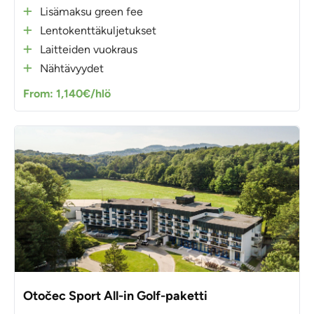
Lisämaksu green fee
Lentokenttäkuljetukset
Laitteiden vuokraus
Nähtävyydet
From: 1,140€/hlö
Otočec Sport All-in Golf-paketti