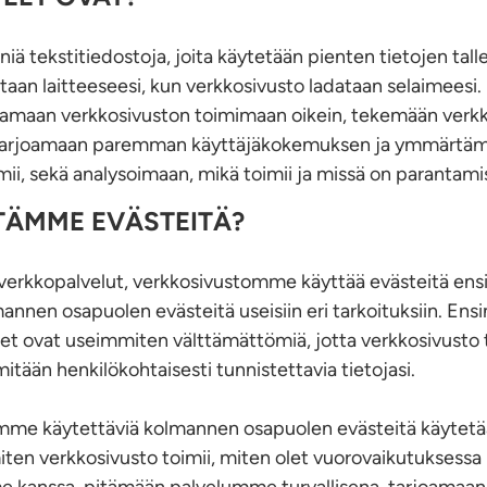
niä tekstitiedostoja, joita käytetään pienten tietojen tal
taan laitteeseesi, kun verkkosivusto ladataan selaimees
aamaan verkkosivuston toimimaan oikein, tekemään verkk
 tarjoamaan paremman käyttäjäkokemuksen ja ymmärtäm
mii, sekä analysoimaan, mikä toimii ja missä on parantami
TÄMME EVÄSTEITÄ?
erkkopalvelut, verkkosivustomme käyttää evästeitä en
annen osapuolen evästeitä useisiin eri tarkoituksiin. En
t ovat useimmiten välttämättömiä, jotta verkkosivusto t
itään henkilökohtaisesti tunnistettavia tietojasi.
amme käytettäviä kolmannen osapuolen evästeitä käytetä
en verkkosivusto toimii, miten olet vuorovaikutuksessa