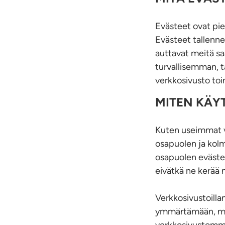
Evästeet ovat pie
Evästeet tallenne
auttavat meitä s
turvallisemman,
verkkosivusto toi
MITEN KÄY
Kuten useimmat v
osapuolen ja kolm
osapuolen evästee
eivätkä ne kerää m
Verkkosivustoill
ymmärtämään, mit