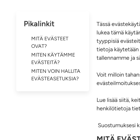
Pikalinkit
Tässä evästekäytä
lukea tämä käytä
MITÄ EVÄSTEET
tyyppisiä evästei
OVAT?
tietoja käytetään 
MITEN KÄYTÄMME
tallennamme ja sä
EVÄSTEITÄ?
MITEN VOIN HALLITA
Voit milloin tah
EVÄSTEASETUKSIA?
evästeilmoitukses
Lue lisää siitä, 
henkilötietoja t
Suostumuksesi ko
MITÄ EVÄS