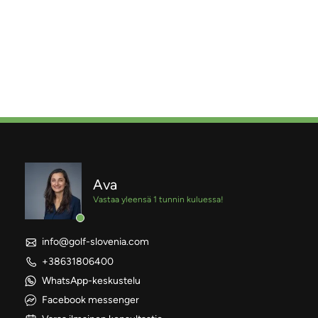
Ava
Vastaa yleensä 1 tunnin kuluessa!
info@golf-slovenia.com
+38631806400
WhatsApp-keskustelu
Facebook messenger