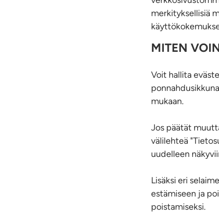
verkkosivustomme
merkityksellisiä 
käyttökokemuksen
MITEN VOIN
Voit hallita eväs
ponnahdusikkunass
mukaan.
Jos päätät muutta
välilehteä "Tieto
uudelleen näkyvii
Lisäksi eri selai
estämiseen ja poi
poistamiseksi.