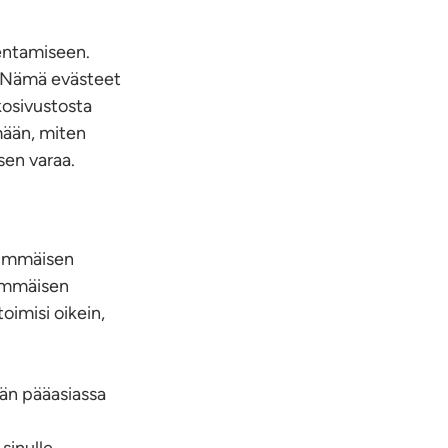
lentamiseen.
i. Nämä evästeet
osivustosta
ään, miten
sen varaa.
simmäisen
simmäisen
oimisi oikein,
än pääasiassa