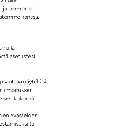
sinulle
an ja paremman
ustomme kanssa.
amalla
stä asetustesi
psauttaa näytölläsi
n ilmoituksen
uksesi kokonaan.
ämien evästeiden
estämiseksi tai