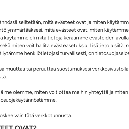
nnössä selitetään, mitä evästeet ovat ja miten käytämme n
ntö ymmärtääksesi, mitä evästeet ovat, miten käytämme 
tä käytämme eli mitä tietoja keräämme evästeiden avulla 
sekä miten voit hallita evästeasetuksia. Lisätietoja siitä
ilytämme henkilötietojasi turvallisesti, on tietosuojase
ansa muuttaa tai peruuttaa suostumuksesi verkkosivustol
ta.
keitä me olemme, miten voit ottaa meihin yhteyttä ja mite
ietosuojakäytännöstämme.
skee vain tätä verkkotunnusta.
TEET OVAT?