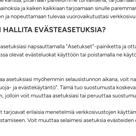
 kanssa, pitämään palvelumme turvallisena, tarjoamaan 
mainoksia ja kaiken kaikkiaan tarjoamaan sinulle paremm
 ja nopeuttamaan tulevaa vuorovaikutustasi verkkosiv
 HALLITA EVÄSTEASETUKSIA?
teasetuksiasi napsauttamalla "Asetukset"-painiketta ja ott
a olevat evästeluokat käyttöön tai poistamalla ne käytö
a asetuksiasi myöhemmin selausistunnon aikana, voit na
suoja- ja evästekäytäntö". Tämä tuo suostumusta koskeva
n, jolloin voit muuttaa asetuksiasi tai peruuttaa suostum
met tarjoavat erilaisia menetelmiä verkkosivustojen käytt
stamiseen. Voit muuttaa selaimesi asetuksia evästeiden 