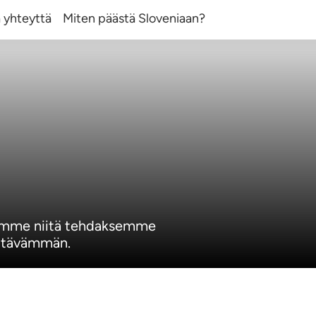
 yhteyttä
Miten päästä Sloveniaan?
tämme niitä tehdaksemme
yttävämmän.