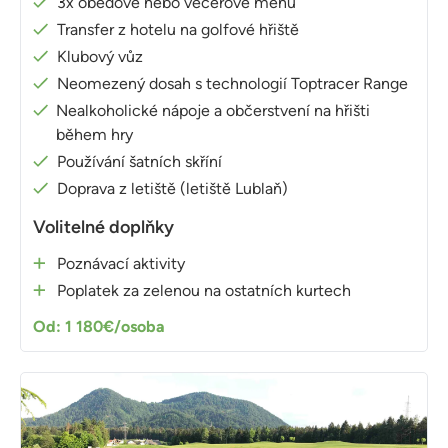
3x obědové nebo večeřové menu
Transfer z hotelu na golfové hřiště
Klubový vůz
Neomezený dosah s technologií Toptracer Range
Nealkoholické nápoje a občerstvení na hřišti
během hry
Používání šatních skříní
Doprava z letiště (letiště Lublaň)
Volitelné doplňky
Poznávací aktivity
Poplatek za zelenou na ostatních kurtech
Od: 1 180€/osoba