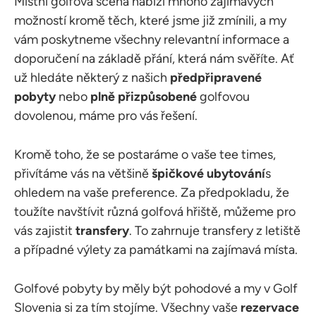
Místní golfová scéna nabízí mnoho zajímavých
možností kromě těch, které jsme již zmínili, a my
vám poskytneme všechny relevantní informace a
doporučení na základě přání, která nám svěříte. Ať
už hledáte některý z našich
předpřipravené
pobyty
nebo
plně přizpůsobené
golfovou
dovolenou, máme pro vás řešení.
Kromě toho, že se postaráme o vaše tee times,
přivítáme vás na většině
špičkové ubytování
s
ohledem na vaše preference. Za předpokladu, že
toužíte navštívit různá golfová hřiště, můžeme pro
vás zajistit
transfery
. To zahrnuje transfery z letiště
a případné výlety za památkami na zajímavá místa.
Golfové pobyty by měly být pohodové a my v Golf
Slovenia si za tím stojíme. Všechny vaše
rezervace