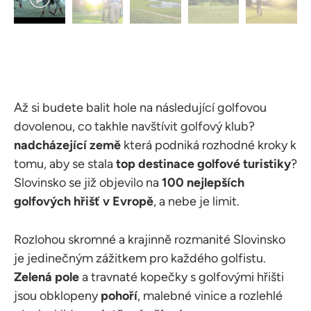
Až si budete balit hole na následující golfovou
dovolenou, co takhle navštívit golfový klub?
nadcházející země
která podniká rozhodné kroky k
tomu, aby se stala
top destinace golfové turistiky
?
Slovinsko se již objevilo na
100 nejlepších
golfových hřišť v Evropě
, a nebe je limit.
Rozlohou skromné a krajinně rozmanité Slovinsko
je jedinečným zážitkem pro každého golfistu.
Zelená pole
a travnaté kopečky s golfovými hřišti
jsou obklopeny
pohoří
, malebné vinice a rozlehlé