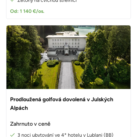
Žetony na cvičnou střelnici
Od: 1 140 €/os.
Prodloužená golfová dovolená v Julských
Alpách
Zahrnuto v ceně
3 noci ubytování ve 4* hotelu v Lublani (BB)