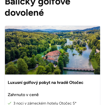
Balíčky golfové
dovolené
Luxusní golfový pobyt na hradě Otočec
Zahrnuto v ceně
3 noci v zámeckém hotelu Otočec 5*