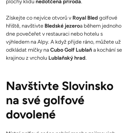
plochy klidu
nedotčená příroda
.
Získejte co nejvíce otvorů v
Royal Bled
golfové
hřiště, navštivte
Bledské jezero
a během jednoho
dne povečeřet v restauraci nebo hotelu s
výhledem na Alpy. A když přijde ráno, můžete už
odkládat míčky na
Cubo Golf Lublaň
a kochání se
krajinou z vrcholu
Lublaňský hrad
.
Navštivte Slovinsko
na své golfové
dovolené