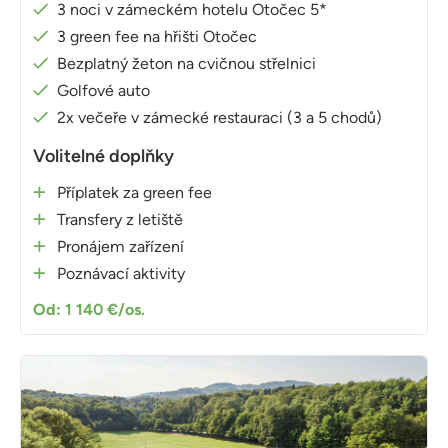
3 noci v zámeckém hotelu Otočec 5*
3 green fee na hřišti Otočec
Bezplatný žeton na cvičnou střelnici
Golfové auto
2x večeře v zámecké restauraci (3 a 5 chodů)
Volitelné doplňky
Příplatek za green fee
Transfery z letiště
Pronájem zařízení
Poznávací aktivity
Od: 1 140 €/os.