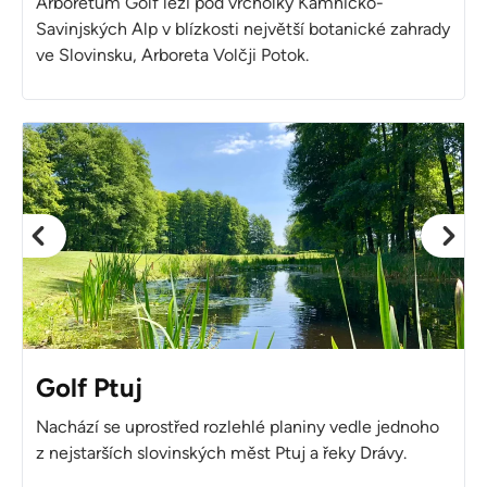
Arboretum Golf leží pod vrcholky Kamnicko-
Savinjských Alp v blízkosti největší botanické zahrady
ve Slovinsku, Arboreta Volčji Potok.
Golf Ptuj
Nachází se uprostřed rozlehlé planiny vedle jednoho
z nejstarších slovinských měst Ptuj a řeky Drávy.