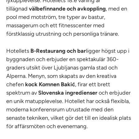
lyxupplevelse. Hotellets 18:e våning är
tillägnad
välbefinnande och avkoppling
, med en
pool med motström, tre typer av bastur,
massagerum och ett fitnesscenter med
förstklassig utrustning och personliga tränare.
Hotellets
B-Restaurang och bar
ligger högst upp i
byggnaden och erbjuder en spektakulär 360-
graders utsikt över Ljubljanas gamla stad och
Alperna. Menyn, som skapats av den kreativa
chefen
kock
Komnen Bakić
, firar ett brett
spektrum av
Slovenska ingredienser
och erbjuder
en unik matupplevelse. Hotellet har också flexibla,
moderna konferensrum utrustade med den
senaste tekniken, vilket gör det till en idealisk plats
för affärsmöten och evenemang.