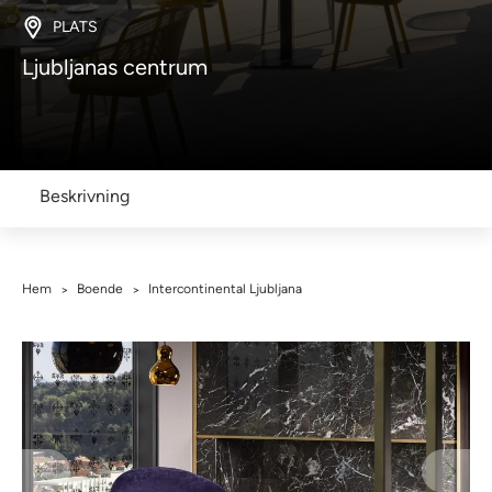
PLATS
Ljubljanas centrum
Beskrivning
Hem
Boende
Intercontinental Ljubljana
>
>