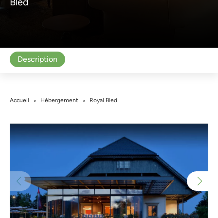
Bled
Description
Accueil
Hébergement
Royal Bled
>
>