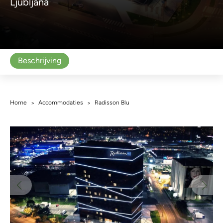
Ljubljana
Beschrijving
Home
Accommodaties
Radisson Blu
>
>