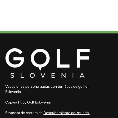
Vacaciones personalizadas con temática de golf en
Eslovenia
Copyright by
Golf Eslovenia
Empresa de cartera de
Descubrimiento del mundo.