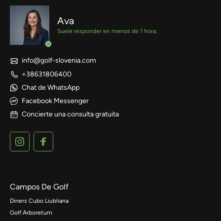
Ava
Suele responder en menos de 1 hora.
info@golf-slovenia.com
+38631806400
Chat de WhatsApp
Facebook Messenger
Concierte una consulta gratuita
Campos De Golf
Diners Cubo Liubliana
Golf Arboretum