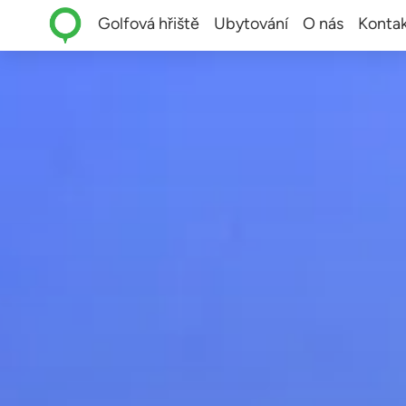
Golfová hřiště
Ubytování
O nás
Kontak